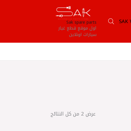
SAK 
Sak spare parts
اول موقع قطع غيار
سيارات اونلاين
عرض ⁦2⁩ من كل النتائج