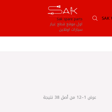
SAK 
Sak spare parts
اول موقع قطع غيار
سيارات اونلاين
عرض 1–12 من أصل 38 نتيجة