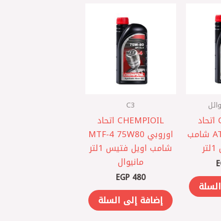
ائل
C3
CHEMPIOIL اتحاد
CHEMPIOIL اتحاد
اوروبي ATF D-II شامب
اوروبي MTF-4 75W80
ر
شامب اويل فتيس 1لتر
مانيوال
E
EGP
480
السلة
إضافة إلى السلة