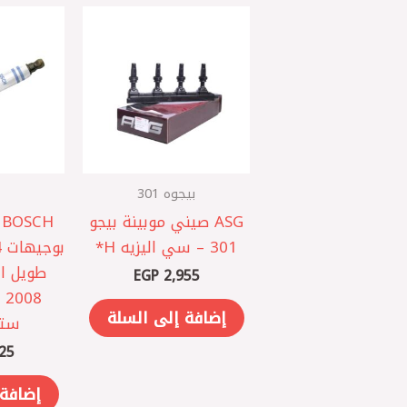
بيجوه 301
ASG صيني ‎موبينة بيجو
301 – سي اليزيه H*
طويل ار
EGP
2,955
إضافة إلى السلة
سترو
25
إضافة 