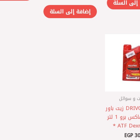
إلى السلة
إضافة إلى السلة
ت و سوائل
الماني DRIVOL زيت باور
دريفول ماكس برو 1 لتر
ATF Dexro
EGP
30