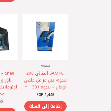
بيجوه
SAMKO ايطالي 208
ell
‎بيجوه-‎ تيل فرامل خلفي
لوجان – بيجوه 301 H*
عما
EGP
1,445
0
إضافة إلى السلة