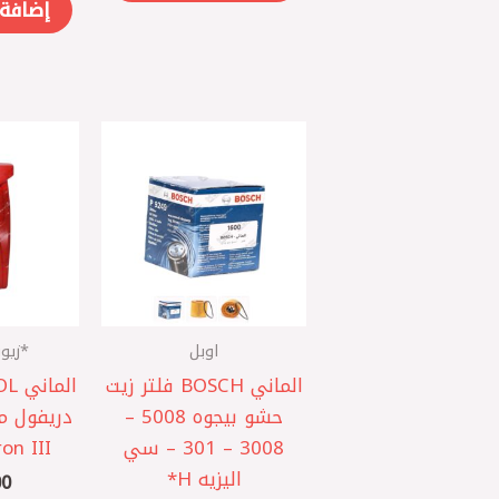
إضافة 
اوبل
*زيو
الماني BOSCH فلتر زيت
حشو بيجوه 5008 –
3008 – 301 – سي
n III *
اليزيه H*
0