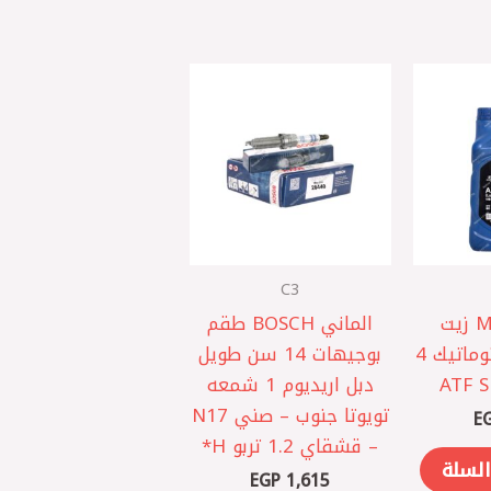
C3
اصلي MOBIS زيت
الماني BOSCH طقم
فتيس 4 لتر اوتوماتيك 4
بوجيهات 14 سن طويل
دبل اريديوم 1 شمعه
تويوتا جنوب – صني N17
E
– قشقاي 1.2 تربو ‏H*
السلة
EGP
1,615