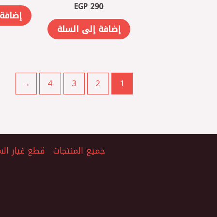
EGP
290
إضافة 
إضافة إلى السلة
←
4
3
2
1
جميع المنتجات
قطع غيار الس