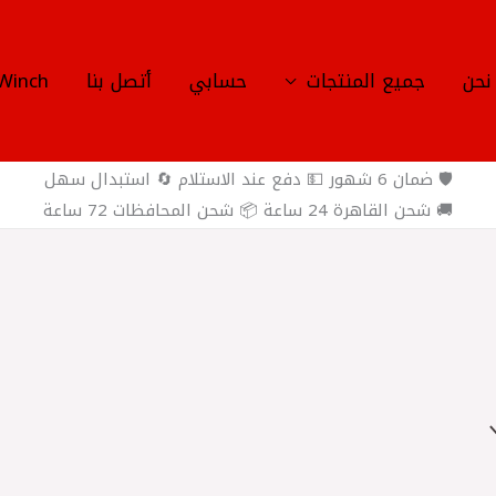
نحن
جميع المنتجات
حسابي
أتصل بنا
Winch
🛡️ ضمان 6 شهور 💵 دفع عند الاستلام 🔄 استبدال سهل
🚚 شحن القاهرة 24 ساعة 📦 شحن المحافظات 72 ساعة