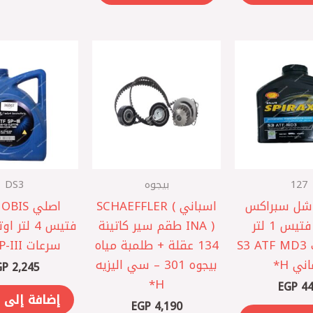
127
بيجوه
DS3
Sh – شل سبراكس
اسباني SCHAEFFLER (
باور و فتيس 1 لتر
INA ) طقم سير كاتينة
اوتوماتيك S3 ATF MD3
134 عقلة + طلمبة مياه
سرعات ATF SP-III
ني H*
بيجوه 301 – سي اليزيه
GP
2,245
H*
EGP
44
إضافة إلى 
EGP
4,190