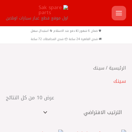
خطي
لى
اول موقع قطع غيار سيارات اونلاين
لمحتوى
🛡️ ضمان 6 شهور 💵 دفع عند الاستلام 🔄 استبدال سهل
🚚 شحن القاهرة 24 ساعة 📦 شحن المحافظات 72 ساعة
الرئيسية
/ سينك
سينك
عرض ⁦10⁩ من كل النتائج