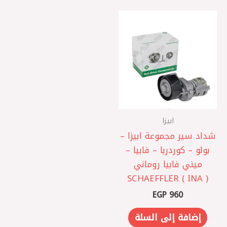
ابيزا
شداد سير مجموعة ابيزا –
بولو – كوردربا – فابيا –
ميني فابيا روماني
SCHAEFFLER ( INA )
EGP
960
إضافة إلى السلة