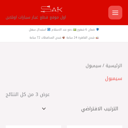
خطي
لى
اول موقع قطع غيار سيارات اونلاين
لمحتوى
ضمان 6 شهور
دفع عند الاستلام
استبدال سهل
شحن القاهرة 24 ساعة
شحن المحافظات 72 ساعة
الرئيسية
/ سيمبول
سيمبول
عرض ⁦3⁩ من كل النتائج