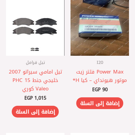
I20
تيل فرامل
Power Max فلتر زيت
تيل امامي سيراتو 2007
موتور هيونداي – كيا ‏H*
خليجي جنط 15 PHC
Valeo كوري
EGP
90
EGP
1,015
إضافة إلى السلة
إضافة إلى السلة