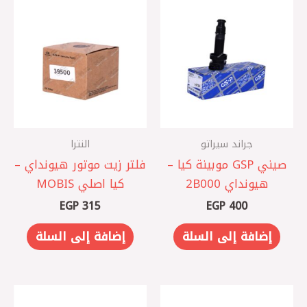
جراند سيراتو
النترا
صيني GSP موبينة كيا –
فلتر زيت موتور هيونداي –
هيونداي 2B000
كيا اصلي MOBIS
EGP
315
EGP
400
إضافة إلى السلة
إضافة إلى السلة