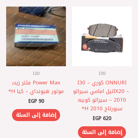
I20
I30
ONNURI كوري I30 –
Power Max فلتر زيت
IX20 – ‎تيل امامي سيراتو
موتور هيونداي – كيا ‏H*
2010 – سيراتو كوبيه
EGP
90
سبورتاج 2010 H*
إضافة إلى السلة
EGP
620
إضافة إلى السلة