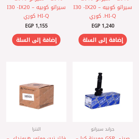
سيراتو كوبيه – I30 -IX20
سيراتو كوبيه – I30 -IX20
HI-Q. كوري
HI-Q كوري
EGP
1,155
EGP
1,240
إضافة إلى السلة
إضافة إلى السلة
جراند سيراتو
النترا
صيني GSP موبينة كيا –
فلتر زيت موتور هيونداي –