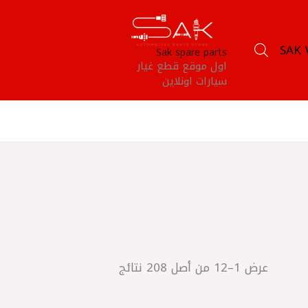
SAK 
Sak spare parts
اول موقع قطع غيار
سيارات اونلاين
عرض 1–12 من أصل 208 نتائج