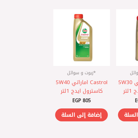
ائل
*زيوت و سوائل
Castrol اماراتي 5W30
Castrol اماراتي 5W40
لتر
كاسترول ايدج 1لتر
EGP
805
E
السلة
إضافة إلى السلة