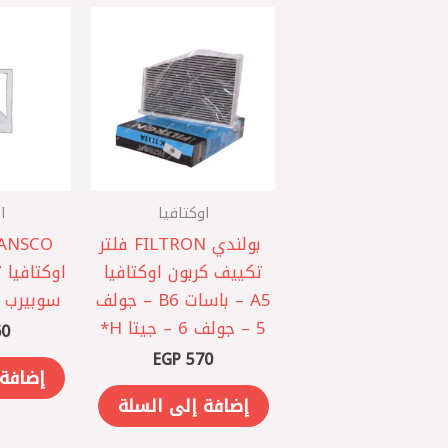
اوكتافيا
ا
‏ بولندي FILTRON فلتر
تكييف كربون اوكتافيا
A5 – باسات B6 – جولف
سوبيرب – 
5 – جولف 6 – جيتا ‏H*
0
EGP
570
إضافة 
إضافة إلى السلة