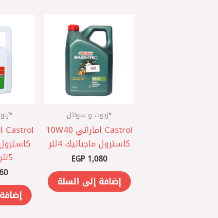
*زيوت و سوائل
*زيو
Castrol اماراتي 10W40
كاسترول ماجناتيك 4لتر
كاسترول
5لتر 5000كم
EGP
1,080
60
إضافة إلى السلة
إضافة 