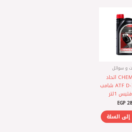
ت و سوائل
CHEMPIOIL اتحاد
اوروبي ATF D-II شامب
تيس 1لتر
EGP
28
إلى السلة