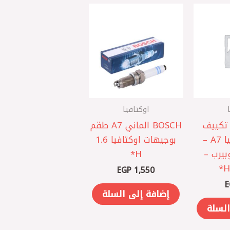
اوكتافيا
لتر تكييف
BOSCH الماني A7 طقم
كربون اوكتافيا A7 –
بوجيهات اوكتافيا 1.6
بيرب –
H*
EGP
1,550
E
إضافة إلى السلة
السلة