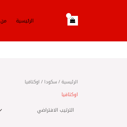
خطي
لى
لمحتوى
الرئيسية
من 
الرئيسية
/
سكودا
/ اوكتافيا
اوكتافيا