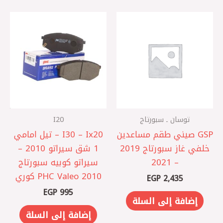
توسان ـ سبورتاج
I20
‏GSP صيني طقم مساعدين
I30 – Ix20‎ – تيل امامي
خلفي غاز سبورتاج 2019
1 شق سيراتو 2010 –
– 2021
سيراتو كوبيه سبورتاج
2010 PHC Valeo كوري
EGP
2,435
EGP
995
إضافة إلى السلة
إضافة إلى السلة