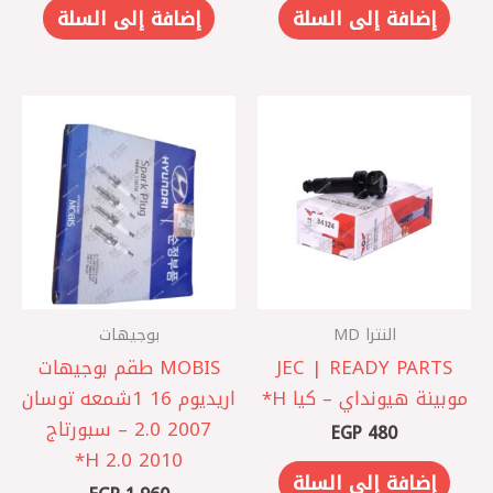
إضافة إلى السلة
إضافة إلى السلة
النترا MD
بوجيهات
JEC | READY PARTS
MOBIS طقم بوجيهات
موبينة هيونداي – كيا H*
اريديوم 16 1شمعه توسان
2007 2.0 – سبورتاج
EGP
480
2010 2.0 H*
إضافة إلى السلة