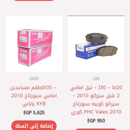
IX35
I20
I30 – Ix20‎ – تيل امامي
IX35 – ‎طقم مساعدين
2 شق سيراتو 2010 –
امامي سبورتاج 2010
سيراتو كوبيه ‎سبورتاج
KYB ياباني
2010 PHC Valeo كوري
EGP
5,625
EGP
950
إضافة إلى السلة