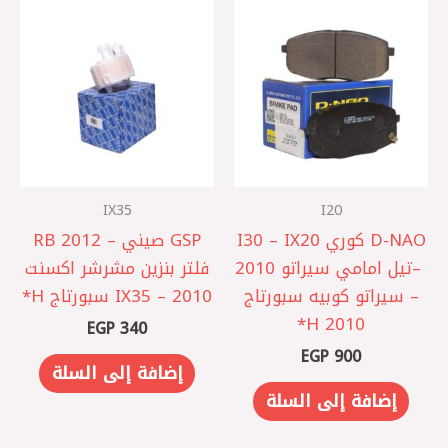
IX35
I20
D-NAO كوري I30 – IX20
GSP صيني – 2012 RB
– ‎تيل امامي سيراتو 2010
‎فلتر بنزين مشرشر اكسنت
– سيراتو كوبيه سبورتاج
IX35 – 2010 سبورتاج H*
2010 H*
EGP
340
EGP
900
إضافة إلى السلة
إضافة إلى السلة