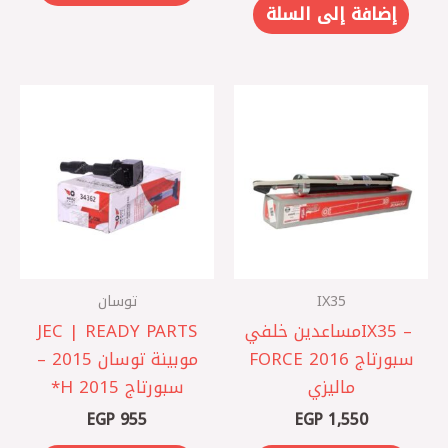
إضافة إلى السلة
IX35
توسان
IX35 – ‎مساعدين خلفي
JEC | READY PARTS
سبورتاج 2016 FORCE
موبينة توسان 2015 –
ماليزي
سبورتاج 2015 H*
EGP
955
EGP
1,550