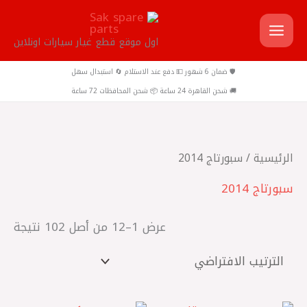
خطي
لى
اول موقع قطع غيار سيارات اونلاين
لمحتوى
🛡️ ضمان 6 شهور 💵 دفع عند الاستلام 🔄 استبدال سهل
🚚 شحن القاهرة 24 ساعة 📦 شحن المحافظات 72 ساعة
الرئيسية
/ سبورتاج 2014
سبورتاج 2014
عرض 1–12 من أصل 102 نتيجة