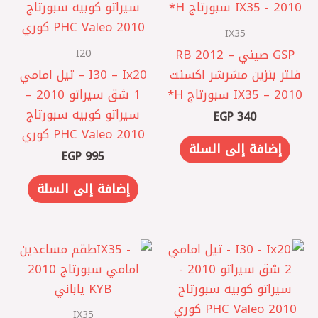
IX35
I20
GSP صيني – 2012 RB
‎فلتر بنزين مشرشر اكسنت
I30 – Ix20‎ – تيل امامي
IX35 – 2010 سبورتاج H*
1 شق سيراتو 2010 –
سيراتو كوبيه سبورتاج
EGP
340
2010 PHC Valeo كوري
إضافة إلى السلة
EGP
995
إضافة إلى السلة
IX35