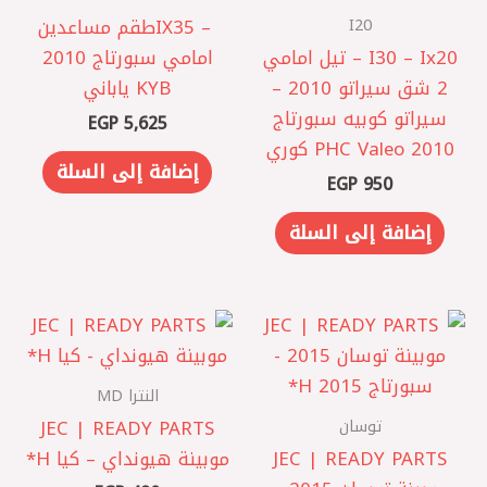
I20
IX35 – ‎طقم مساعدين
I30 – Ix20‎ – تيل امامي
امامي سبورتاج 2010
2 شق سيراتو 2010 –
KYB ياباني
سيراتو كوبيه ‎سبورتاج
EGP
5,625
2010 PHC Valeo كوري
إضافة إلى السلة
EGP
950
إضافة إلى السلة
النترا MD
توسان
JEC | READY PARTS
JEC | READY PARTS
موبينة هيونداي – كيا H*