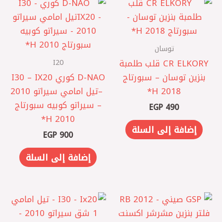
توسان
I20
CR ELKORY قلب طلمبة
بنزين توسان – سبورتاج
D-NAO كوري I30 – IX20
2018 H*
– ‎تيل امامي سيراتو 2010
– سيراتو كوبيه سبورتاج
EGP
490
2010 H*
إضافة إلى السلة
EGP
900
إضافة إلى السلة