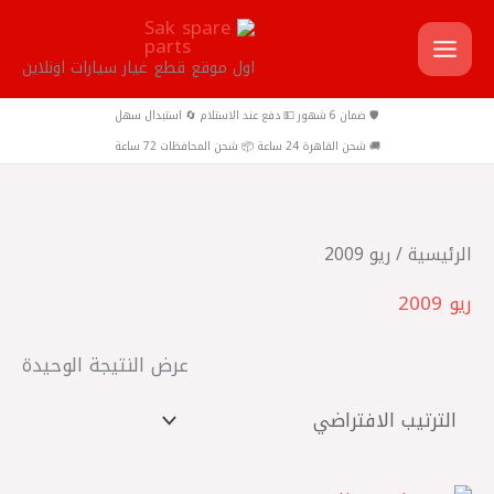
خطي
لى
اول موقع قطع غيار سيارات اونلاين
لمحتوى
🛡️ ضمان 6 شهور 💵 دفع عند الاستلام 🔄 استبدال سهل
🚚 شحن القاهرة 24 ساعة 📦 شحن المحافظات 72 ساعة
الرئيسية
/ ريو 2009
ريو 2009
عرض النتيجة الوحيدة