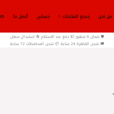
من نحن
جميع المنتجات
حسابي
أتصل بنا
ch
🛡️ ضمان 6 شهور 💵 دفع عند الاستلام 🔄 استبدال سهل
🚚 شحن القاهرة 24 ساعة 📦 شحن المحافظات 72 ساعة