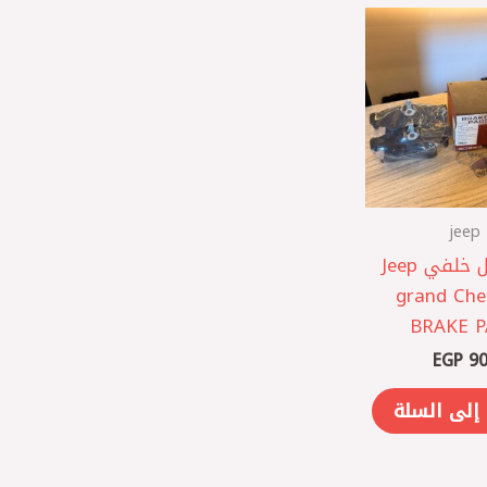
jeep
طقم تيل خلفي Jeep
grand Che
BRAKE 
EGP
90
إلى السلة