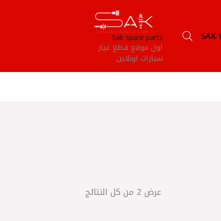
SAK 
Sak spare parts
اول موقع قطع غيار
سيارات اونلاين
عرض ⁦2⁩ من كل النتائج