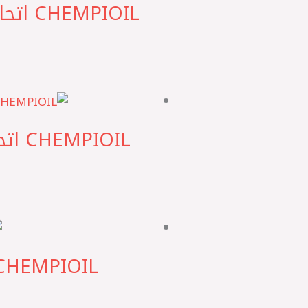
CHEMPIOIL اتحاد اوروبي ‎Ultra SN 5W30 شامب اويل موتور 4