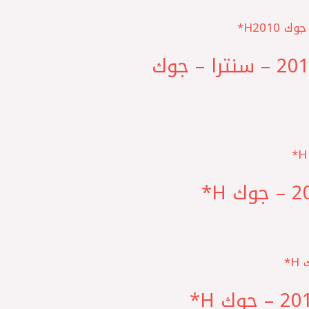
CR ELKORY قلب طلمبة بنزين صني N17 – قشقاي 2010 – سنترا – جوك