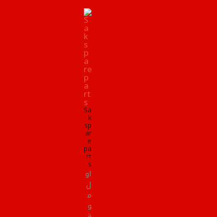
Sa
k
sp
ar
e
pa
rt
s
او
ل
م
و
ق