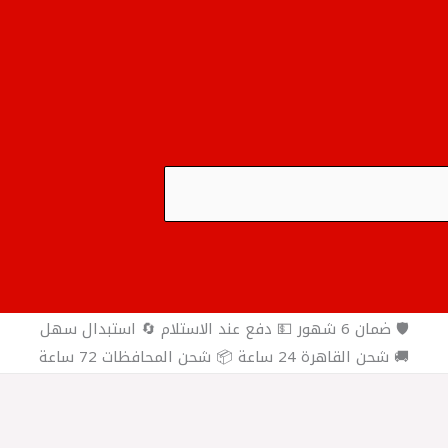
🛡️ ضمان 6 شهور 💵 دفع عند الاستلام 🔄 استبدال سهل
🚚 شحن القاهرة 24 ساعة 📦 شحن المحافظات 72 ساعة