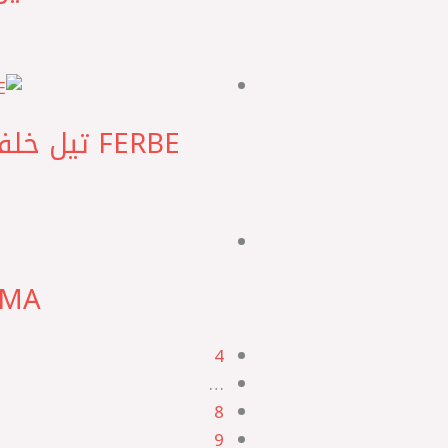
FERBE تيل خلفي قشقاي J10 2010 – سنترا – تيدا C12 – اكس تريل ‏H*
FORMA مصري ‎زيت ب
4
…
8
9