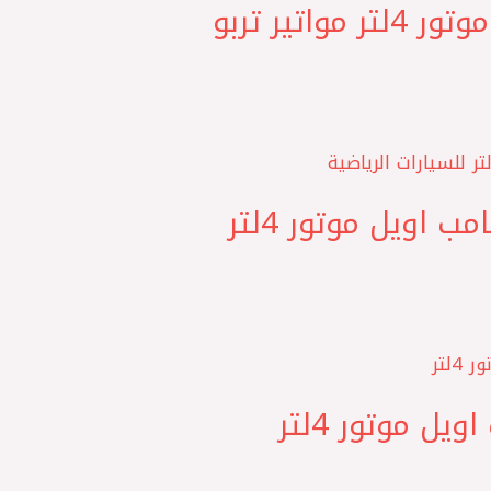
CHEMPIOIL اتحاد اوروبي ‎Ultra JP 5W30 شامب اويل موتور 4لتر مواتير تربو
CHEMPIOIL اتحاد اوروبي ‎Ultra RS+Ester 10W60 شامب اويل موتور 4لتر