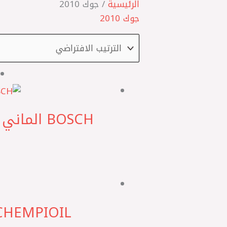
الرئيسية
/ جوك 2010
جوك 2010
CHEMPIOIL شامب اويل الترا اكس 4لتر 10000كم  API SN