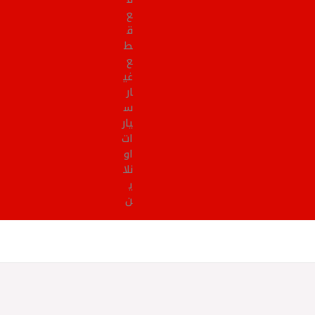
ع
ق
ط
ع
غي
ار
س
يار
ات
او
نلا
ي
ن