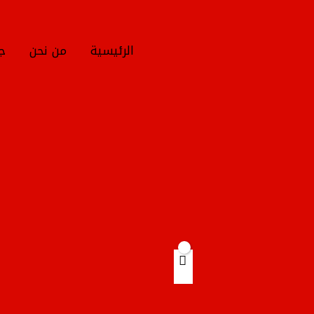
خطي
لى
لمحتوى
الرئيسية
من نحن
جم
Products
search