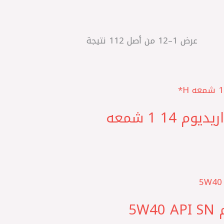
عرض 1–12 من أصل 112 نتيجة
BOSCH الماني M274 مرسيدس ‎طقم بوجيهات دابل اريديوم 14 1 شمعه