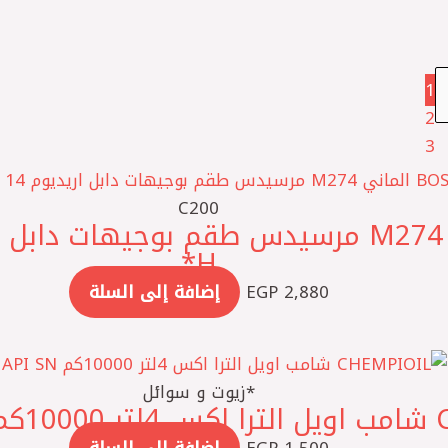
1
2
3
C200
H*
2,880
EGP
إضافة إلى السلة
*زيوت و سوائل
5W40