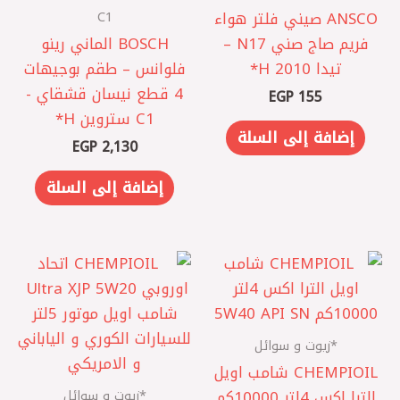
C1
‏ANSCO صيني فلتر هواء
فريم صاج صني N17 –
BOSCH الماني رينو
تيدا 2010 ‏H*
فلوانس – ‎طقم بوجيهات
4 قطع نيسان قشقاي ‎-
EGP
155
C1 ستروين H*
إضافة إلى السلة
EGP
2,130
إضافة إلى السلة
*زيوت و سوائل
CHEMPIOIL شامب اويل
*زيوت و سوائل
الترا اكس 4لتر 10000كم