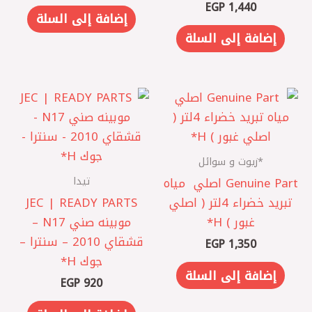
EGP
1,440
إضافة إلى السلة
إضافة إلى السلة
*زيوت و سوائل
تيدا
Genuine Part اصلي ‎ مياه
تبريد خضراء 4لتر ( اصلي
JEC | READY PARTS
غبور ) H*
موبينه صني N17 –
قشقاي 2010 – سنترا –
EGP
1,350
جوك H*
إضافة إلى السلة
EGP
920