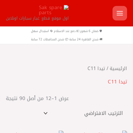
خطي
لى
اول موقع قطع غيار سيارات اونلاين
لمحتوى
🛡️ ضمان 6 شهور 💵 دفع عند الاستلام 🔄 استبدال سهل
🚚 شحن القاهرة 24 ساعة 📦 شحن المحافظات 72 ساعة
الرئيسية
/ تيدا C11
تيدا C11
عرض 1–12 من أصل 90 نتيجة