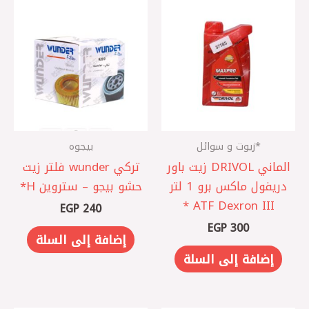
*زيوت و سوائل
بيجوه
الماني DRIVOL زيت باور
تركي wunder فلتر زيت
دريفول ماكس برو 1 لتر
حشو بيجو – ستروين H*
ATF Dexron III *
EGP
240
EGP
300
إضافة إلى السلة
إضافة إلى السلة