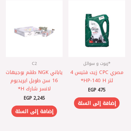
*زيوت و سوائل
C2
مصري CPC زيت فتيس 4
ياباني NGK طقم بوجيهات
لتر HP-140 H*
16 سن طويل ايريديوم
لانسر شارك H*
EGP
475
EGP
2,245
إضافة إلى السلة
إضافة إلى السلة