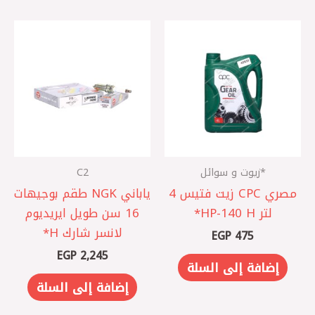
*زيوت و سوائل
C2
مصري CPC زيت فتيس 4
ياباني NGK طقم بوجيهات
لتر HP-140 H*
16 سن طويل ايريديوم
لانسر شارك H*
EGP
475
EGP
2,245
إضافة إلى السلة
إضافة إلى السلة