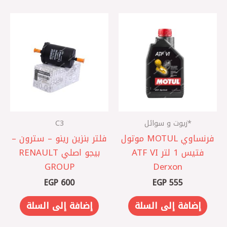
*زيوت و سوائل
C3
فرنساوي MOTUL موتول
فلتر بنزين رينو – سترون –
فتيس 1 لتر ATF VI
بيجو اصلي RENAULT
GROUP
Derxon
EGP
600
EGP
555
إضافة إلى السلة
إضافة إلى السلة