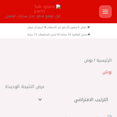
خطي
لى
اول موقع قطع غيار سيارات اونلاين
لمحتوى
🛡️ ضمان 6 شهور 💵 دفع عند الاستلام 🔄 استبدال سهل
🚚 شحن القاهرة 24 ساعة 📦 شحن المحافظات 72 ساعة
الرئيسية
/ بوش
بوش
عرض النتيجة الوحيدة