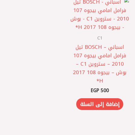
C1
اسباني – BOSCH تيل
فرامل امامي بيجوه 107
2010 – ستروين C1 –
بوش – بيجوه 108 2017
H*
EGP
500
إضافة إلى السلة