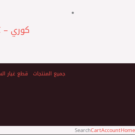
كوري – HSC بلية سير مجموعه صغيره نوبيرا – اوبترا – كروز
جميع المنتجات
قطع غيار الس
Search
Cart
Account
Home