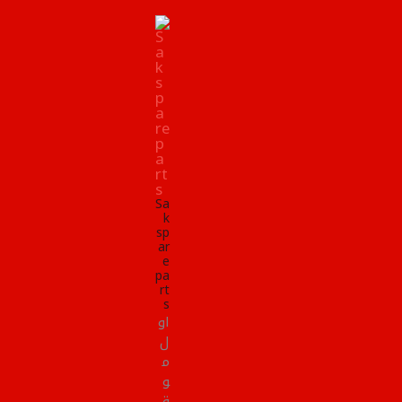
Sa
k
sp
ar
e
pa
rt
s
او
ل
م
و
ق