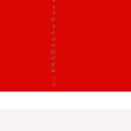
ع
ق
ط
ع
غي
ار
س
يار
ات
او
نلا
ي
ن