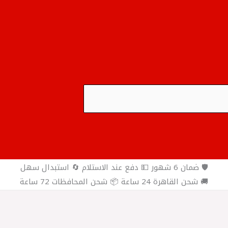
🛡️ ضمان 6 شهور 💵 دفع عند الاستلام 🔄 استبدال سهل
🚚 شحن القاهرة 24 ساعة 📦 شحن المحافظات 72 ساعة