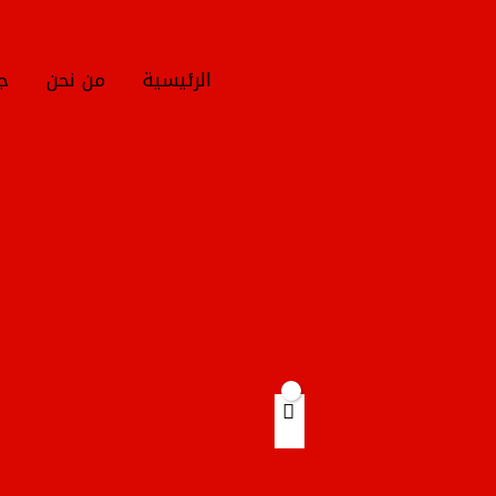
خطي
لى
لمحتوى
الرئيسية
من نحن
جم
Products
search