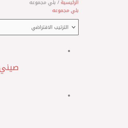
الرئيسية
/ بلي مجموعه
بلي مجموعه
صيني – GMB بلية شداد سير تكيي