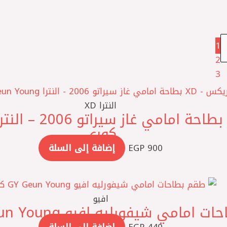
1
2
3
النترا XD
كوري
900
EGP
إضافة إلى السلة
افيو