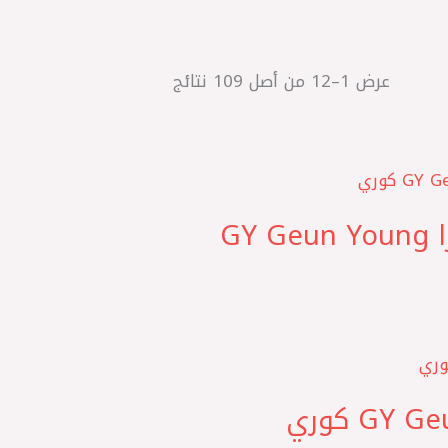
عرض 1–12 من أصل 109 نتائج
‎ماتريكس – XD بطاحة امامي غاز سيراتو 2006 – النترا GY Geun Young