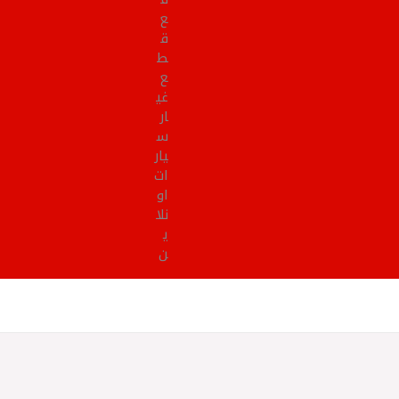
ع
ق
ط
ع
غي
ار
س
يار
ات
او
نلا
ي
ن