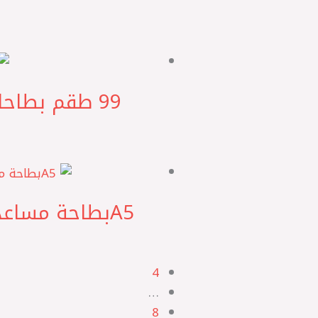
99‎‎ طقم بطاحات مساعد امامي فيرنا – اكسنت GY Geun Young كوري
4
…
8