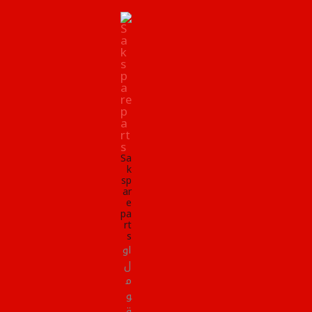
Sa
k
sp
ar
e
pa
rt
s
او
ل
م
و
ق