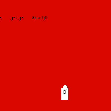
خطي
لى
لمحتوى
الرئيسية
من نحن
جم
Products
search