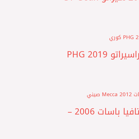
– ‎جراند سيراتو – AD ‎طقم بطاحات مساعد امامي النترا سيراتو 2019 PHG
– فانتازيا – جيتا 2006 – A5 طقم بطاحات امامي اوكتافيا باسات 2006 –