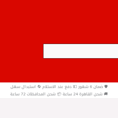
🛡️ ضمان 6 شهور 💵 دفع عند الاستلام 🔄 استبدال سهل
🚚 شحن القاهرة 24 ساعة 📦 شحن المحافظات 72 ساعة