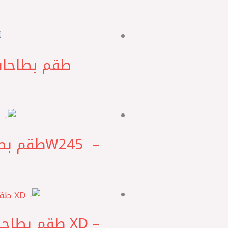
– W245 ‎طقم بطاحات مساعد امامي بالبلية مرسيدس W169 BOGE صيني