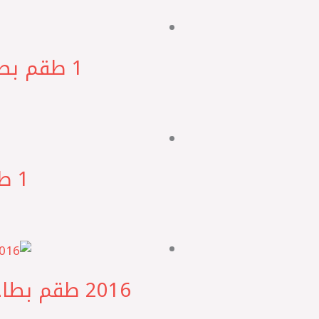
‎1 طقم بطاحات مساعد امامي لانوس GY Geun Young كوري
1‎ طقم بطاحات مساعد امامي لانوس GSP صيني