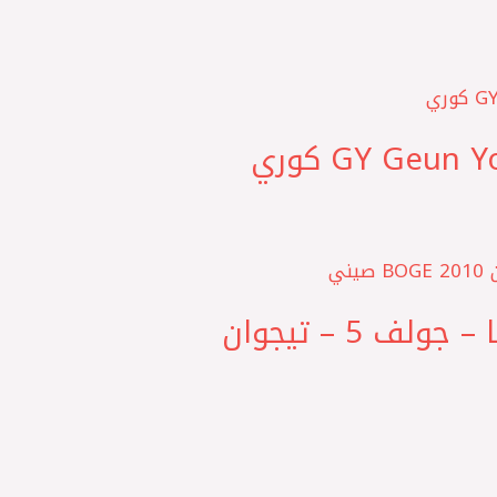
A5 ‎بطاحة مساعد امامي بدون البلية فانتازيا – اوكتافيا – جولف 5 – تيجوان