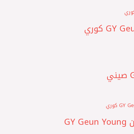
2016 طقم بطاحات مساعد امامي كارنز 2015 – توسان GY Geun Young