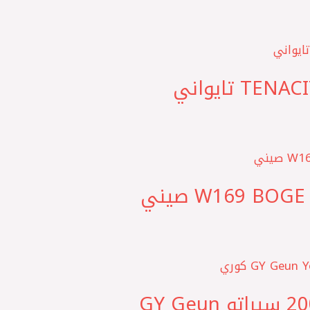
– ‎XD طقم بطاحات مساعد امامي ماتريكس – النترا 2006 سيراتو GY Geun