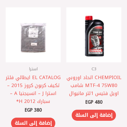
C3
استرا
CHEMPIOIL اتحاد اوروبي
EL CATALOG ايطالي فلتر
MTF-4 75W80 شامب
تكيف كربون كروز 2015 –
اويل فتيس 1لتر مانيوال
استرا J – انسيجنيا A –
سبارك 2012 ‏H*
EGP
480
EGP
380
إضافة إلى السلة
إضافة إلى السلة