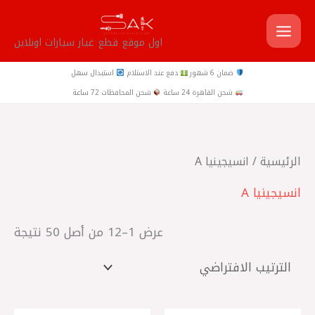
خطي
لى
اول موقع قطع غيار سيارات اونلاين
لمحتوى
ضمان 6 شهور
دفع عند الاستلام
استبدال سهل
شحن القاهرة 24 ساعة
شحن المحافظات 72 ساعة
الرئيسية
/ انسيجينيا A
انسيجينيا A
عرض 1–12 من أصل 50 نتيجة