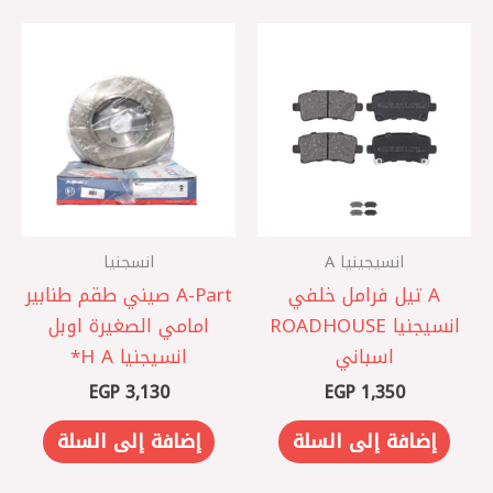
انسيجينيا A
انسجنيا
A تيل فرامل خلفي
‏A-Part صيني طقم طنابير
انسيجنيا ROADHOUSE
امامي الصغيرة اوبل
اسباني
انسيجنيا A ‏H*
EGP
3,130
EGP
1,350
إضافة إلى السلة
إضافة إلى السلة