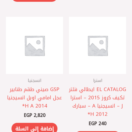
استرا
انسجنيا
EL CATALOG ايطالي فلتر
‏GSP صيني طقم طنابير
تكيف كروز 2015 – استرا
عجل امامي اوبل انسيجنيا
J – انسيجنيا A – سبارك
A 2014 ‏H*
2012 ‏H*
EGP
2,820
EGP
240
إضافة إلى السلة