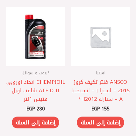
استرا
*زيوت و سوائل
‏ANSCO فلتر تكيف كروز
CHEMPIOIL اتحاد اوروبي
2015 – استرا J – انسيجنيا
ATF D-II شامب اويل
A – سبارك 2012 ‏H*
فتيس 1لتر
EGP
280
EGP
155
إضافة إلى السلة
إضافة إلى السلة