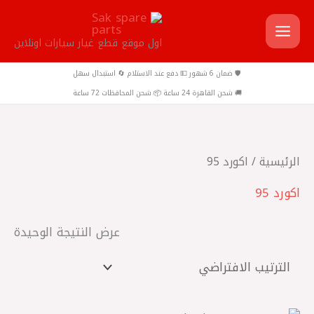
خطي
لى
اول موقع قطع غيار سيارات اونلاين
لمحتوى
🛡️ ضمان 6 شهور 💵 دفع عند الاستلام 🔄 استبدال سهل
🚚 شحن القاهرة 24 ساعة 📦 شحن المحافظات 72 ساعة
الرئيسية
/ اكورد 95
اكورد 95
عرض النتيجة الوحيدة