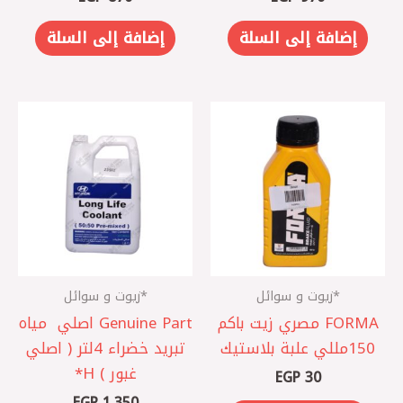
إضافة إلى السلة
إضافة إلى السلة
*زيوت و سوائل
*زيوت و سوائل
FORMA مصري ‎زيت باكم
Genuine Part اصلي ‎ مياه
150مللي علبة بلاستيك
تبريد خضراء 4لتر ( اصلي
غبور ) H*
EGP
30
EGP
1,350