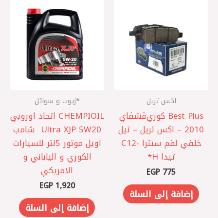
اكس تريل
*زيوت و سوائل
Best Plus كوري ‎قشقاي
CHEMPIOIL اتحاد اوروبي
2010 – اكس تريل – ‎تيل
‎ Ultra XJP 5W20 شامب
خلفي لقم سنترا -C12
اويل موتور 5لتر ‎للسيارات
تيدا H*
الكوري و الياباني و
الامريكي
EGP
775
EGP
1,920
إضافة إلى السلة
إضافة إلى السلة