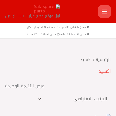
خطي
لى
اول موقع قطع غيار سيارات اونلاين
لمحتوى
🛡️ ضمان 6 شهور 💵 دفع عند الاستلام 🔄 استبدال سهل
🚚 شحن القاهرة 24 ساعة 📦 شحن المحافظات 72 ساعة
الرئيسية
/ اكسيد
اكسيد
عرض النتيجة الوحيدة