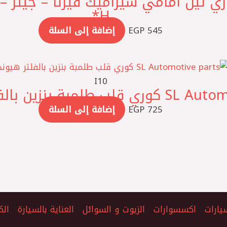
H*
545
EGP
إضافة إلى السلة
I10
بة بنزين بالفلتر هيونداي H*
725
EGP
إضافة إلى السلة
يارات
اكسسوارات
الزيوت و السوائل
العناية بالسيارة
الك