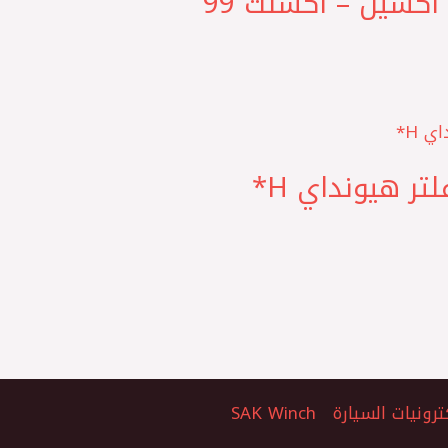
‏MEGATRON كوري تيل امامي سيراميك فيرنا – جيتز – اكسيل – اكسنت 99
ترونيات السيارة
SAK Winch