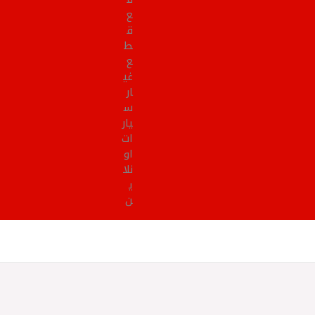
ع
ق
ط
ع
غي
ار
س
يار
ات
او
نلا
ي
ن