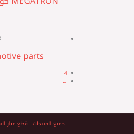
SL Automotive parts كوري ‎قلب طلم
4
←
جميع المنتجات
قطع غيار الس