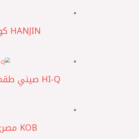
HI-Q صيني طقم طنابير امامي نيو اكسنت MC – ريو 2008 – I20 2008 ‏H*