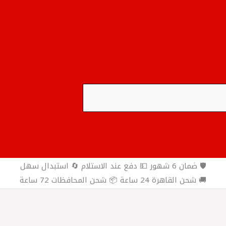
🛡️ ضمان 6 شهور 💵 دفع عند الاستلام 🔄 استبدال سهل
🚚 شحن القاهرة 24 ساعة 📦 شحن المحافظات 72 ساعة