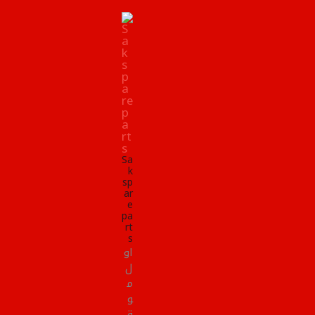
Sa
k
sp
ar
e
pa
rt
s
او
ل
م
و
ق