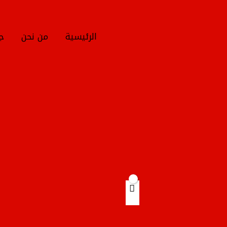
خطي
لى
لمحتوى
الرئيسية
من نحن
جم
Products
search