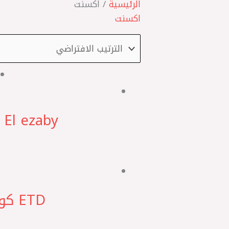
الرئيسية
/ اكسنت
اكسنت
El ezaby صيني فلتر بنزين داخل الطلمبة اكسيل – اكسنت H*