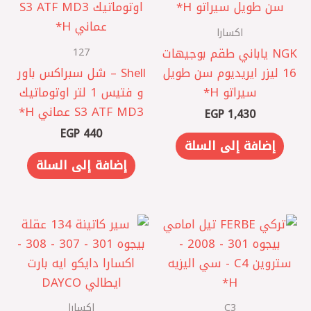
اكسارا
127
NGK ياباني طقم بوجيهات
16 ليزر ايريديوم سن طويل
Shell – شل سبراكس باور
سيراتو H*
و فتيس 1 لتر اوتوماتيك
S3 ATF MD3 عماني H*
EGP
1,430
EGP
440
إضافة إلى السلة
إضافة إلى السلة
C3
اكسارا