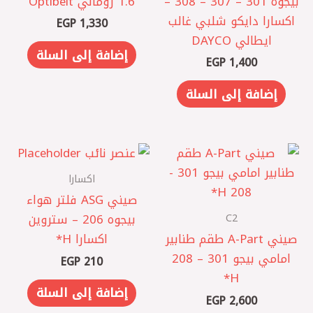
بيجوه 301 – 307 – 308 –
1.6 روماني Optibelt
اكسارا دايكو شلبي غالب
EGP
1,330
ايطالي DAYCO
إضافة إلى السلة
EGP
1,400
إضافة إلى السلة
اكسارا
صيني ASG فلتر هواء
C2
بيجوه 206 – ستروين
صيني A-Part طقم طنابير
اكسارا H*
امامي بيجو 301 – 208
EGP
210
H*
إضافة إلى السلة
EGP
2,600