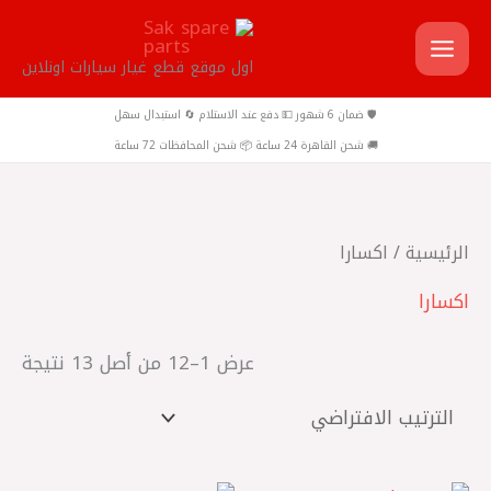
خطي
لى
اول موقع قطع غيار سيارات اونلاين
لمحتوى
🛡️ ضمان 6 شهور 💵 دفع عند الاستلام 🔄 استبدال سهل
🚚 شحن القاهرة 24 ساعة 📦 شحن المحافظات 72 ساعة
الرئيسية
/ اكسارا
اكسارا
عرض 1–12 من أصل 13 نتيجة