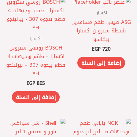
اكسارا
ASG صيني ‎طقم مساعدين
شنطة ستروين اكسارا
اكسارا
بيكاسو
BOSCH روسي ستروين
EGP
720
اكسارا – ‎طقم بوجيهات 4
إضافة إلى السلة
قطع بيجوه 307 – بيرلينجو
H*
EGP
805
إضافة إلى السلة